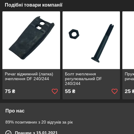
Подібні товари компанії
Ричаг віджимний (лапка)
Болт зчеплення
Пру
зчеплення DF 240/244
регулювальний DF
рича
240/244
75
55
25
₴
₴
Про нас
89% позитивних з 20 відгуків за рік
Працює з 15.01.2021