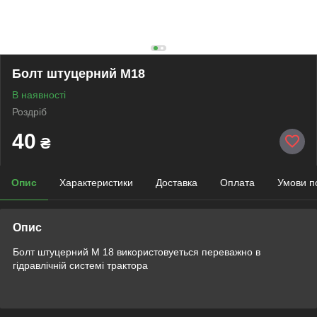
Болт штуцерний М18
В наявності
Роздріб
40
₴
Опис
Характеристики
Доставка
Оплата
Умови п
Опис
Болт штуцерний М 18 використовуеться переважно в
гідравлічній системі трактора