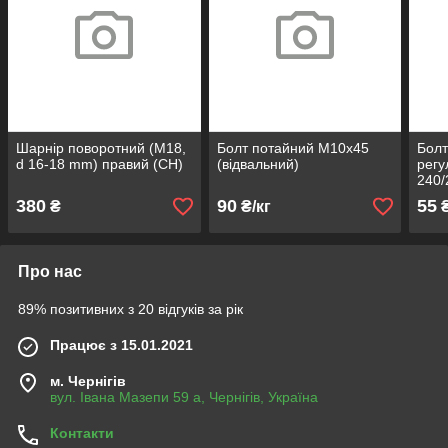
Шарнір поворотний (М18,
Болт потайний М10х45
Болт
d 16-18 mm) правий (CH)
(відвальний)
рег
240/
380
90
55
₴
₴/кг
Про нас
89% позитивних з 20 відгуків за рік
Працює з 15.01.2021
м. Чернігів
вул. Івана Мазепи 59 а, Чернігів, Україна
Контакти