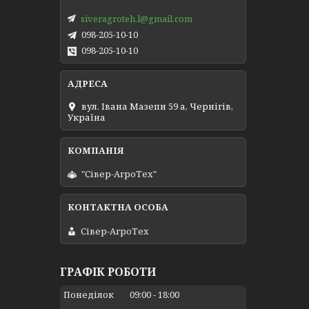
siveragroteh.l@gmail.com
098-205-10-10
098-205-10-10
вул. Івана Мазепи 59 а, Чернігів,
Україна
"Сівер-АгроТех"
Сівер-АгроТех
ГРАФІК РОБОТИ
Понеділок
09:00
18:00