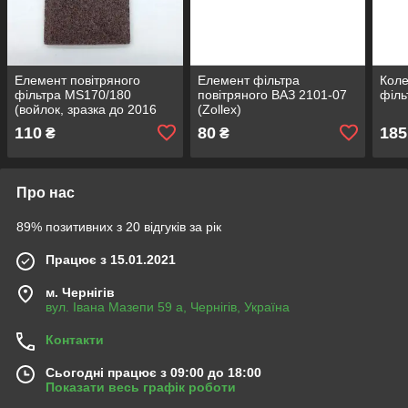
Елемент повітряного
Елемент фільтра
Коле
фільтра MS170/180
повітряного ВАЗ 2101-07
філь
(войлок, зразка до 2016
(Zollex)
р,) (CH)
110
80
185
₴
₴
Про нас
89% позитивних з 20 відгуків за рік
Працює з 15.01.2021
м. Чернігів
вул. Івана Мазепи 59 а, Чернігів, Україна
Контакти
Сьогодні працює з 09:00 до 18:00
Показати весь графік роботи