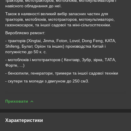
тракторів, мототракторов, мотоблоків, мотокультиваторів і
навісного обладнання до неї.
Також в наявності великий вибір запасних частин для
тракторів, мотоблоків, мототракторов, мотокультиваторо,
газонокосарок, та іншої садової та міні-сільгосптехніки.
Виробляємо ремонт:
- тракторів (Xingtai, Jinma, Foton, Lovol, Dong Feng, KATA,
Shifeng, Булат, Оріон та інших) производстка Китай і
потужністю до 50 к. с.
- мотоблоків і мототракторов ( Кентавр, Зубр, зірка, ТАТА,
Форте, ...)
- бензопили, генератори, тримери та іншої садової техніки
- скутери та мопеди з двигуном до 250 см3.
Приховати
Характеристики