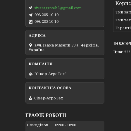
Корис
siveragroteh.l@gmail.com
Тип за
098-205-10-10
Тип те
098-205-10-10
Гарант
ІНФОР
вул. Івана Мазепи 59 а, Чернігів,
Україна
Ціна:
535
"Сівер-АгроТех"
Сівер-АгроТех
ГРАФІК РОБОТИ
Понеділок
09:00
18:00