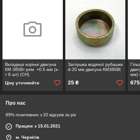
Вкладиші корінні двигуна
Заглушка водяної рубашки
Гіль
КМ 385Вт рем. +0.5 мм (к-
d-20 мм двигуна КМ385Вt
двиг
т 8 шт) (СН)
мм) 
25
675
₴
Ціну уточнюйте
Про нас
89% позитивних з 20 відгуків за рік
Працює з 15.01.2021
м. Чернігів