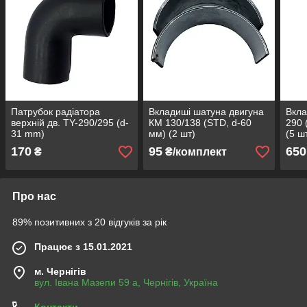
Патрубок радіатора
Вкладиші шатуна двигуна
Вкла
верхній дв. TY-290/295 (d-
КМ 130/138 (STD, d-60
290 
31 mm)
мм) (2 шт)
(5 ш
170
95
650
₴
₴/комплект
Про нас
89% позитивних з 20 відгуків за рік
Працює з 15.01.2021
м. Чернігів
вул. Івана Мазепи 59 а, Чернігів, Україна