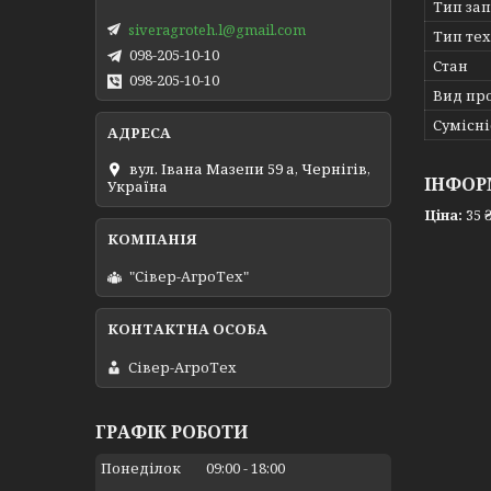
Тип за
siveragroteh.l@gmail.com
Тип те
098-205-10-10
Стан
098-205-10-10
Вид пр
Сумісні
вул. Івана Мазепи 59 а, Чернігів,
ІНФОР
Україна
Ціна:
35 
"Сівер-АгроТех"
Сівер-АгроТех
ГРАФІК РОБОТИ
Понеділок
09:00
18:00