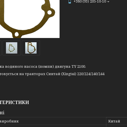
+380 (93) 205-10-10
а водяного насоса (помпи) двигуна TY 2100.
овується на тракторах Синтай (Xingtai) 220/224/240/244
ТЕРИСТИКИ
ні
 виробник
Китай