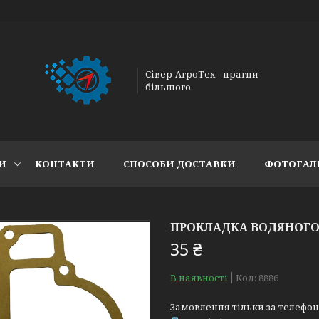
Сівер-АгроТех - прагни
більшого.
И
КОНТАКТИ
СПОСОБИ ДОСТАВКИ
ФОТОГАЛ
ПРОКЛАДКА ВОДЯНОГО Н
35 ₴
В наявності
Код:
8886
Замовлення тільки за телефо