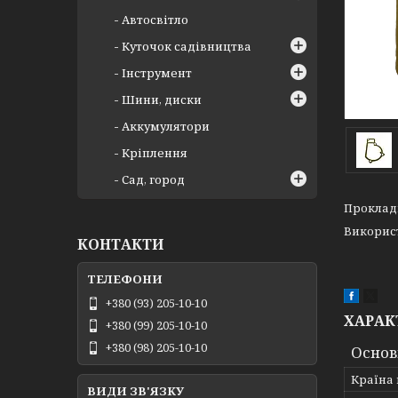
Автосвітло
Куточок садівництва
Інструмент
Шини, диски
Аккумулятори
Кріплення
Сад, город
Прокладк
Використ
КОНТАКТИ
+380 (93) 205-10-10
ХАРАК
+380 (99) 205-10-10
+380 (98) 205-10-10
Основ
Країна