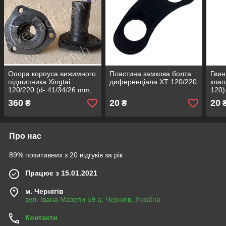
Опора корпуса вижимного
Пластина замкова болта
Гвин
підшипника Xingtai
диференціала ХТ 120/220
клап
120/220 (d- 41/34/26 mm,
120)
h- 85 mm)
360
20
20
₴
₴
Про нас
89% позитивних з 20 відгуків за рік
Працює з 15.01.2021
м. Чернігів
вул. Івана Мазепи 59 а, Чернігів, Україна
Контакти