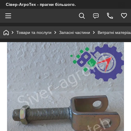
Сівер-АгроТех - прагни більшого.
Товари та послуги
Запасні частини
Витратні матеріал