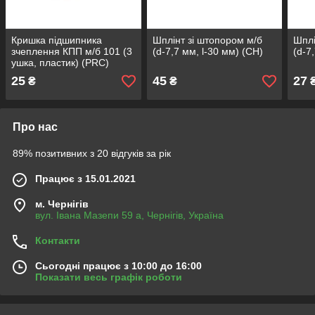
Кришка пiдшипника
Шплінт зі штопором м/б
Шплі
зчеплення КПП м/б 101 (3
(d-7,7 мм, l-30 мм) (СН)
(d-7
ушка, пластик) (PRC)
25
45
27
₴
₴
Про нас
89% позитивних з 20 відгуків за рік
Працює з 15.01.2021
м. Чернігів
вул. Івана Мазепи 59 а, Чернігів, Україна
Контакти
Сьогодні працює з 10:00 до 16:00
Показати весь графік роботи