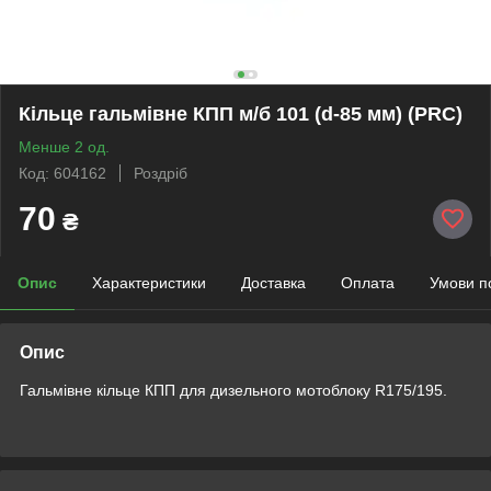
Кільце гальмівне КПП м/б 101 (d-85 мм) (PRC)
Менше 2 од.
Код: 604162
Роздріб
70
₴
Опис
Характеристики
Доставка
Оплата
Умови п
Опис
Гальмівне кільце КПП для дизельного мотоблоку R175/195.