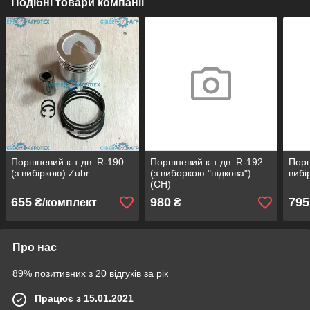
Подібні товари компанії
Поршневий к-т дв. R-190
Поршневий к-т дв. R-192
Порш
(з вибіркою) Zubr
(з виборкою "підкова")
вибі
(СН)
655
980
795
₴/комплект
₴
Про нас
89% позитивних з 20 відгуків за рік
Працює з 15.01.2021