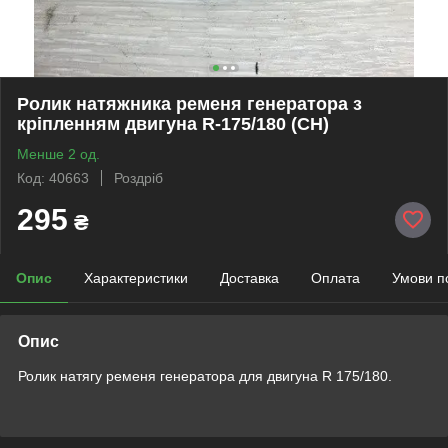
Ролик натяжника ременя генератора з
кріпленням двигуна R-175/180 (CH)
Менше 2 од.
Код: 40663
Роздріб
295
₴
Опис
Характеристики
Доставка
Оплата
Умови п
Опис
Ролик натягу ременя генератора для двигуна R 175/180.