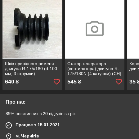
Шків привідного ременя
Статор генератора
Коро
двигуна R-175/180 (d-100
(вентилятора) двигуна R-
двиг
мм, 3 струмки)
175/180N (4 катушки) (CH)
640
545
35
₴
₴
Про нас
89% позитивних з 20 відгуків за рік
Працює з 15.01.2021
м. Чернігів