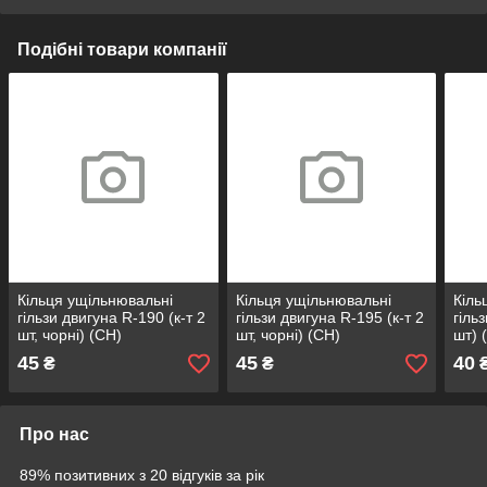
Подібні товари компанії
Кільця ущільнювальні
Кільця ущільнювальні
Кіль
гільзи двигуна R-190 (к-т 2
гільзи двигуна R-195 (к-т 2
гіль
шт, чорні) (СН)
шт, чорні) (СН)
шт) 
45
45
40
₴
₴
Про нас
89% позитивних з 20 відгуків за рік