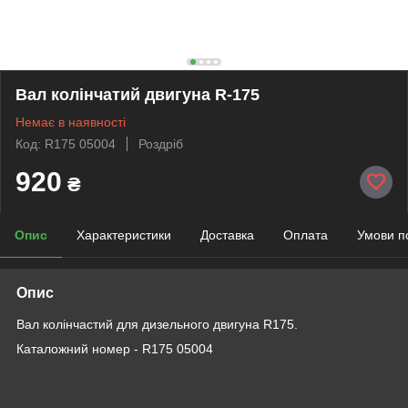
Вал колінчатий двигуна R-175
Немає в наявності
Код: R175 05004
Роздріб
920
₴
Опис
Характеристики
Доставка
Оплата
Умови п
Опис
Вал колінчастий для дизельного двигуна R175.
Каталожний номер - R175 05004