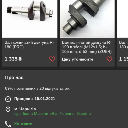
Вал колінчатий двигуна R-
Вал колінчатий двигуна R-
Вал 
180 (PRC)
190 в зборі (М12x1,5; h-
180 
105 mm; d-52 mm) (ZUBR)
1 335
1 1
₴
Ціну уточнюйте
Про нас
89% позитивних з 20 відгуків за рік
Працює з 15.01.2021
м. Чернігів
вул. Івана Мазепи 59 а, Чернігів, Україна
Контакти