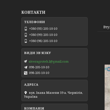
КОНТАКТИ
8533
Вту
+380 (93) 205-10-10
+380 (99) 205-10-10
+380 (98) 205-10-10
siveragroteh.l@gmail.com
098-205-10-10
098-205-10-10
вул. Івана Мазепи 59 а, Чернігів,
Україна
8626