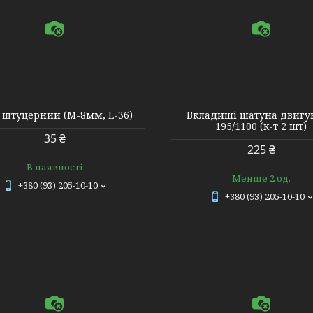
8549
 штуцерний (М-8мм, L-36)
Вкладиші шатуна двигун
195/1100 (к-т 2 шт)
35 ₴
225 ₴
В наявності
Менше 2 од.
+380 (93) 205-10-10
+380 (93) 205-10-10