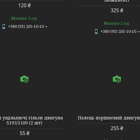
120 ₴
325 ₴
Менше 2 од.
Менше 2 од.
+380 (93) 205-10-10
+380 (93) 205-10-10
610138
я ущільнючі гільзи двигуна
Палець поршневий двигун
S195/1100 (2 шт)
255 ₴
55 ₴