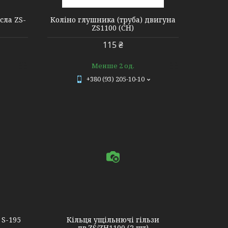
сла ZS-
Коліно глушника (труба) двигуна
ZS1100 (СН)
115 ₴
Менше 2 од.
+380 (93) 205-10-10
 S-195
Кільця ущільнючі гільзи
дв.ZS/ZH1100 (2 шт)