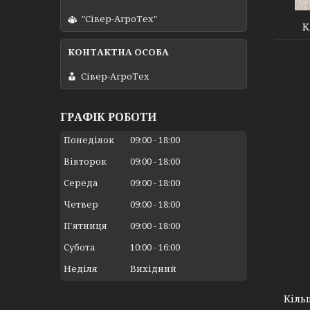
"Сівер-АгроТех"
К
Сівер-АгроТех
ГРАФІК РОБОТИ
Понеділок
09:00
18:00
Вівторок
09:00
18:00
Середа
09:00
18:00
Четвер
09:00
18:00
Пʼятниця
09:00
18:00
Субота
10:00
16:00
8628
Неділя
Вихідний
Кіль