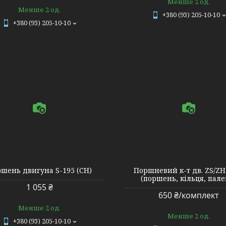
Менше 2 од.
Менше 2 од.
+380 (93) 205-10-10
+380 (93) 205-10-10
8634
шень двигуна S-195 (СН)
Поршневий к-т дв. ZS/ZH
(поршень, кільця, пале
1 055 ₴
650 ₴/комплект
Менше 2 од.
Менше 2 од.
+380 (93) 205-10-10