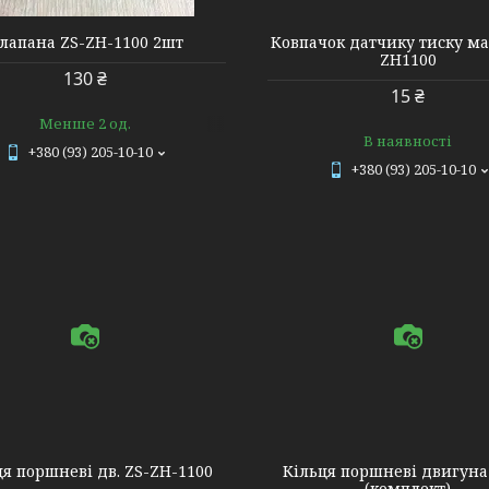
лапана ZS-ZH-1100 2шт
Ковпачок датчику тиску ма
ZH1100
130 ₴
15 ₴
Менше 2 од.
В наявності
+380 (93) 205-10-10
+380 (93) 205-10-10
6427
8632
ця поршневі дв. ZS-ZH-1100
Кільця поршневі двигуна
(комплект)