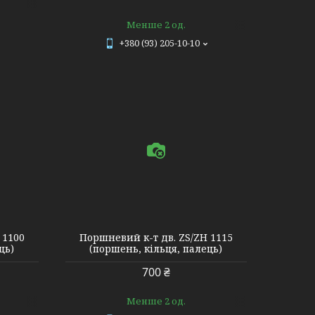
Менше 2 од.
+380 (93) 205-10-10
 1100
Поршневий к-т дв. ZS/ZH 1115
ць)
(поршень, кільця, палець)
700 ₴
Менше 2 од.