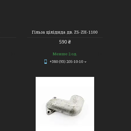
0
Гільза ціліднда дв. ZS-ZH-1100
590 ₴
Менше 2 од.
+380 (93) 205-10-10