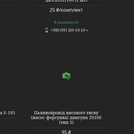
25 ₴/комплект
В наявності
+380 (93) 205-10-10
а S-195
Паливопровід високого тиску
(насос-форсунка) двигуна ZS100
(тип 3)
95 ₴