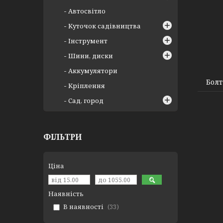
Автосвітло
Куточок садівництва
Інструмент
Шини, диски
Аккумулятори
Болт
Кріплення
Сад, город
ФІЛЬТРИ
Ціна
Наявність
В наявності
33