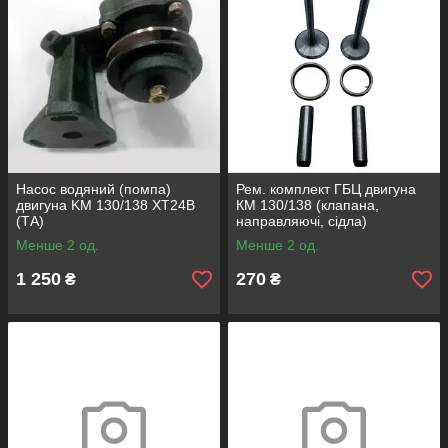
Насос водяний (помпа)
Рем. комплект ГБЦ двигуна
двигуна KM 130/138 XT24B
КМ 130/138 (клапана,
(ТА)
направляючі, сідла)
Менше 2 од.
Менше 2 од.
1 250
270
₴
₴