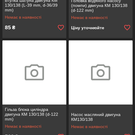
Втулка шатуна двигуна КМ
Головка водяного насосу
130/138 (L-39 mm, d-36/39
(помпи) двигуна КМ 130/138
mm)
(d-122 mm)
Немає в наявності
Немає в наявності
85
₴
Ціну уточнюйте
Гільза блока циліндра
двигуна КМ 130/138 (d-122
Насос масляний двигуна
mm)
КМ130/138
Немає в наявності
Немає в наявності