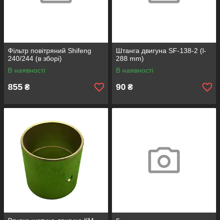
Фільтр повітряний Shifeng
Штанга двигуна SF-138-2 (l-
240/244 (в зборі)
288 mm)
В наявності
В наявності
855
90
₴
₴