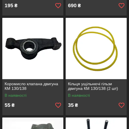
195
690
₴
₴
Коромисло клапана двигуна
Кільця ущільнючі гільзи
КМ 130/138
двигуна КМ 130/138 (2 шт)
В наявності
В наявності
55
35
₴
₴