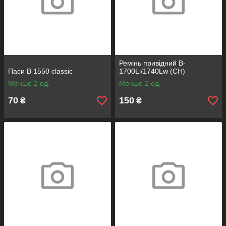
Ремінь привідний B-
Паси B 1550 classic
1700Li/1740Lw (CH)
Менше 2 од.
Менше 2 од.
70
150
₴
₴