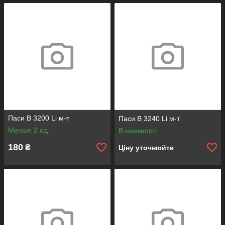
Паси B 3200 Li м-т
Паси B 3240 Li м-т
Менше 2 од.
В наявності
180
₴
Ціну уточнюйте