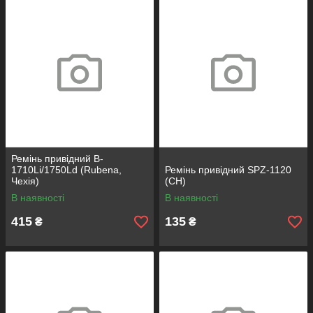
Ремінь привідний B-
1710Li/1750Ld (Rubena,
Ремінь привідний SPZ-1120
Чехія)
(СН)
В наявності
В наявності
415
135
₴
₴