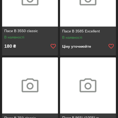
Паси B 3550 classic
Паси B 3585 Excellent
В наявності
В наявності
180
₴
Ціну уточнюйте
Паси B 965Li/1005Lw